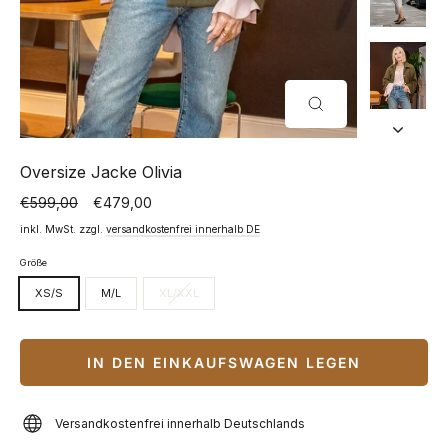
SCHLIESSEN (
ESC)
Oversize Jacke Olivia
€599,00
€479,00
Normaler
Sonderpreis
Preis
inkl. MwSt. zzgl.
versandkostenfrei innerhalb DE
Größe
XS/S
M/L
XL/XXL
IN DEN EINKAUFSWAGEN LEGEN
Versandkostenfrei innerhalb Deutschlands