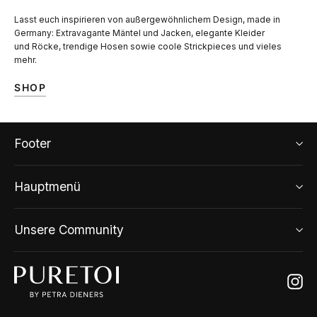
Lasst euch inspirieren von außergewöhnlichem Design, made in
Germany: Extravagante Mäntel und Jacken, elegante Kleider
und Röcke, trendige Hosen sowie coole Strickpieces und vieles
mehr.
SHOP
Footer
Hauptmenü
Unsere Community
Ins