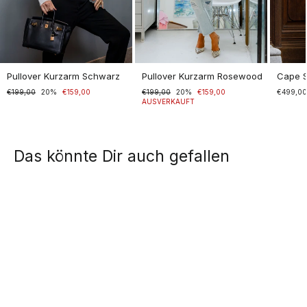
Pullover Kurzarm Schwarz
Pullover Kurzarm Rosewood
Cape 
Normaler
€199,00
Sonderpreis
20%
€159,00
Normaler
€199,00
Sonderpreis
20%
€159,00
€499,0
Preis
Preis
AUSVERKAUFT
Das könnte Dir auch gefallen