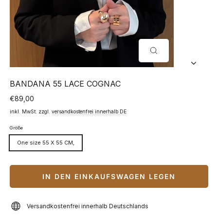
SCHLIESSEN (
ESC)
BANDANA 55 LACE COGNAC
€89,00
Normaler
Preis
inkl. MwSt. zzgl.
versandkostenfrei innerhalb DE
Größe
One size 55 X 55 CM,
IN DEN EINKAUFSWAGEN LEGEN
Versandkostenfrei innerhalb Deutschlands