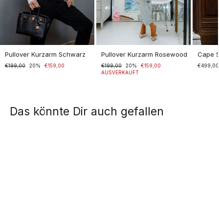
Pullover Kurzarm Schwarz
Pullover Kurzarm Rosewood
Cape 
Normaler
€199,00
Sonderpreis
20%
€159,00
Normaler
€199,00
Sonderpreis
20%
€159,00
€499,0
Preis
Preis
AUSVERKAUFT
Das könnte Dir auch gefallen