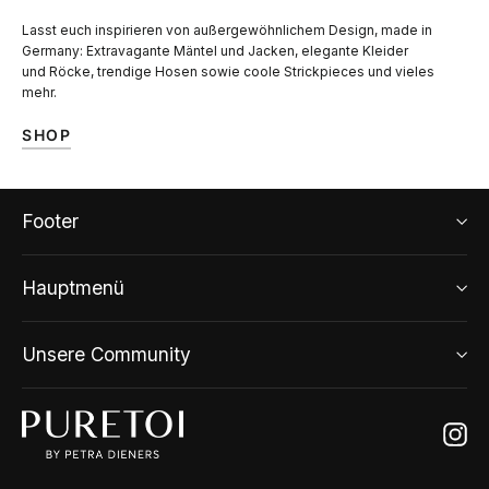
Lasst euch inspirieren von außergewöhnlichem Design, made in
Germany: Extravagante Mäntel und Jacken, elegante Kleider
und Röcke, trendige Hosen sowie coole Strickpieces und vieles
mehr.
SHOP
Footer
Hauptmenü
Unsere Community
Ins