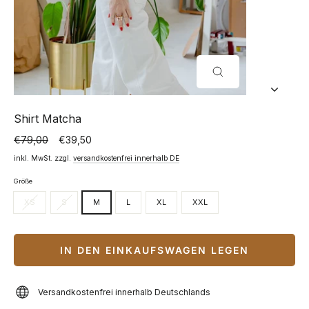
SCHLIESSEN (
ESC)
Shirt Matcha
€79,00
€39,50
Normaler
Sonderpreis
Preis
inkl. MwSt. zzgl.
versandkostenfrei innerhalb DE
Größe
XS
S
M
L
XL
XXL
IN DEN EINKAUFSWAGEN LEGEN
Versandkostenfrei innerhalb Deutschlands