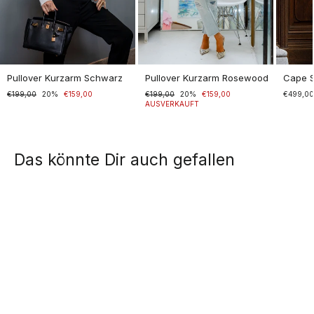
Pullover Kurzarm Schwarz
Pullover Kurzarm Rosewood
Cape 
Normaler
€199,00
Sonderpreis
20%
€159,00
Normaler
€199,00
Sonderpreis
20%
€159,00
€499,0
Preis
Preis
AUSVERKAUFT
Das könnte Dir auch gefallen