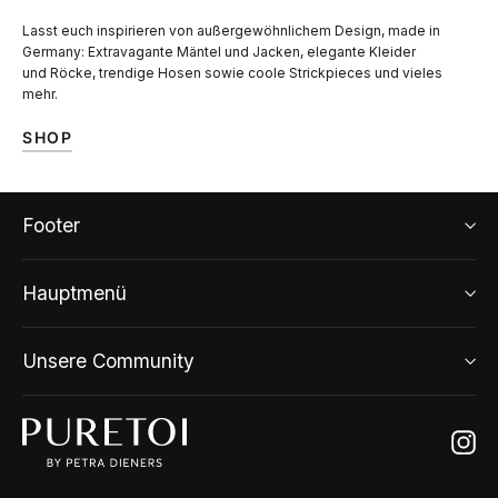
Lasst euch inspirieren von außergewöhnlichem Design, made in
Germany: Extravagante Mäntel und Jacken, elegante Kleider
und Röcke, trendige Hosen sowie coole Strickpieces und vieles
mehr.
SHOP
Footer
Hauptmenü
Unsere Community
Ins