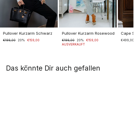
Pullover Kurzarm Schwarz
Pullover Kurzarm Rosewood
Cape 
Normaler
€199,00
Sonderpreis
20%
€159,00
Normaler
€199,00
Sonderpreis
20%
€159,00
€499,0
Preis
Preis
AUSVERKAUFT
Das könnte Dir auch gefallen