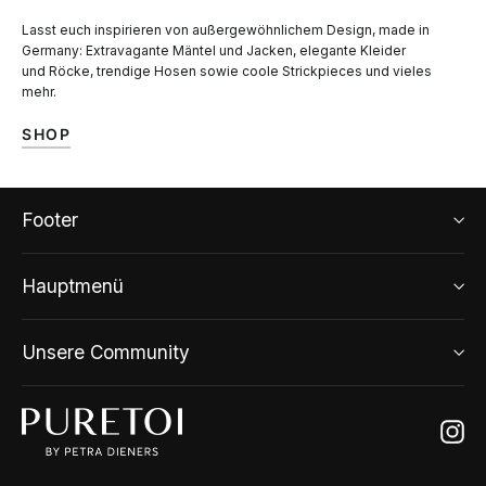
Lasst euch inspirieren von außergewöhnlichem Design, made in
Germany: Extravagante Mäntel und Jacken, elegante Kleider
und Röcke, trendige Hosen sowie coole Strickpieces und vieles
mehr.
SHOP
Footer
Hauptmenü
Unsere Community
Ins