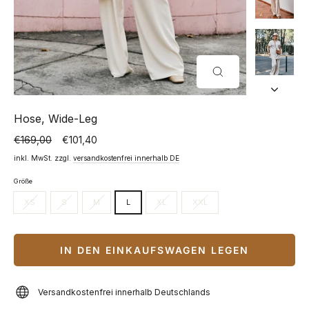
SCHLIESSEN (
ESC)
Hose, Wide-Leg
€169,00
€101,40
Normaler
Sonderpreis
Preis
inkl. MwSt. zzgl.
versandkostenfrei innerhalb DE
Größe
XS
S
M
L
XL
XXL
IN DEN EINKAUFSWAGEN LEGEN
Versandkostenfrei innerhalb Deutschlands