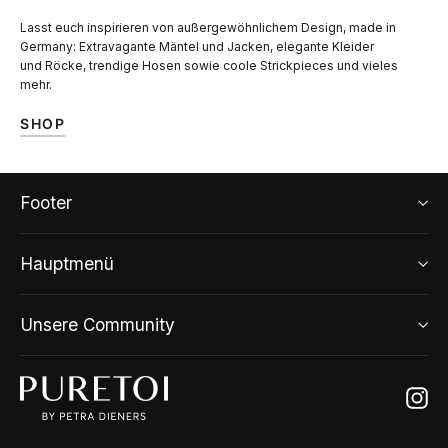
Lasst euch inspirieren von außergewöhnlichem Design, made in
Germany: Extravagante Mäntel und Jacken, elegante Kleider
und Röcke, trendige Hosen sowie coole Strickpieces und vieles
mehr.
SHOP
Footer
Hauptmenü
Unsere Community
Ins