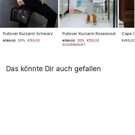
Pullover Kurzarm Schwarz
Pullover Kurzarm Rosewood
Cape 
Normaler
€199,00
Sonderpreis
20%
€159,00
Normaler
€199,00
Sonderpreis
20%
€159,00
€499,0
Preis
Preis
AUSVERKAUFT
Das könnte Dir auch gefallen