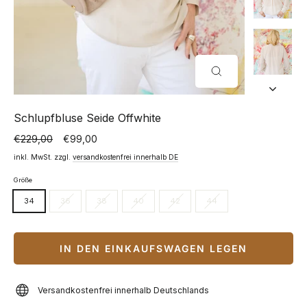
SCHLIESSEN (
ESC)
Schlupfbluse Seide Offwhite
€229,00
€99,00
Normaler
Sonderpreis
Preis
inkl. MwSt. zzgl.
versandkostenfrei innerhalb DE
Größe
34
36
38
40
42
44
IN DEN EINKAUFSWAGEN LEGEN
Versandkostenfrei innerhalb Deutschlands