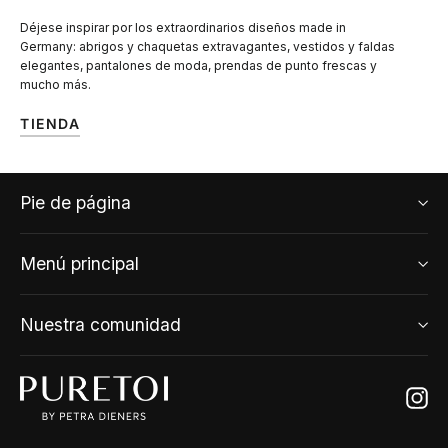
Déjese inspirar por los extraordinarios diseños made in
Germany: abrigos y chaquetas extravagantes, vestidos y faldas
elegantes, pantalones de moda, prendas de punto frescas y
mucho más.
TIENDA
Pie de página
Menú principal
Nuestra comunidad
Ins