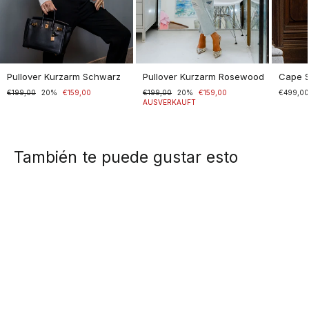
Pullover Kurzarm Schwarz
Pullover Kurzarm Rosewood
Cape 
Normaler
€199,00
Sonderpreis
20%
€159,00
Normaler
€199,00
Sonderpreis
20%
€159,00
€499,0
Preis
Preis
AUSVERKAUFT
También te puede gustar esto