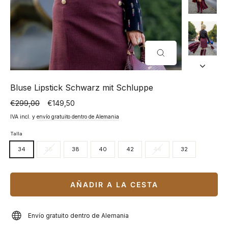
CERRAR
(ESC)
Bluse Lipstick Schwarz mit Schluppe
€299,00
€149,50
Precio
Precio
normal
especial
IVA incl. y
envío gratuito dentro de Alemania
Talla
34
36
38
40
42
44
32
AÑADIR A LA CESTA
Envío gratuito dentro de Alemania