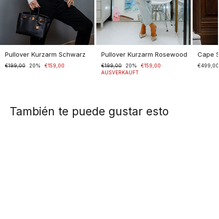
Pullover Kurzarm Schwarz
Pullover Kurzarm Rosewood
Cape 
Normaler
€199,00
Sonderpreis
20%
€159,00
Normaler
€199,00
Sonderpreis
20%
€159,00
€499,0
Preis
Preis
AUSVERKAUFT
También te puede gustar esto