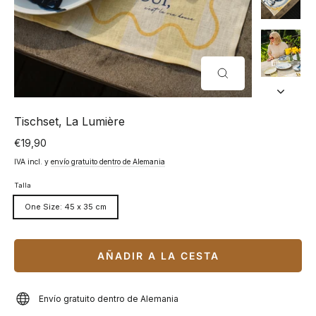
CERRAR
(ESC)
Tischset, La Lumière
€19,90
Precio
normal
IVA incl. y
envío gratuito dentro de Alemania
Talla
One Size: 45 x 35 cm
AÑADIR A LA CESTA
Envío gratuito dentro de Alemania