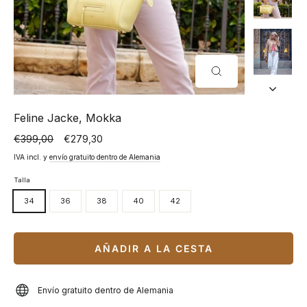
CERRAR
(ESC)
Feline Jacke, Mokka
€399,00
€279,30
Precio
Precio
normal
especial
IVA incl. y
envío gratuito dentro de Alemania
Talla
34
36
38
40
42
AÑADIR A LA CESTA
Envío gratuito dentro de Alemania