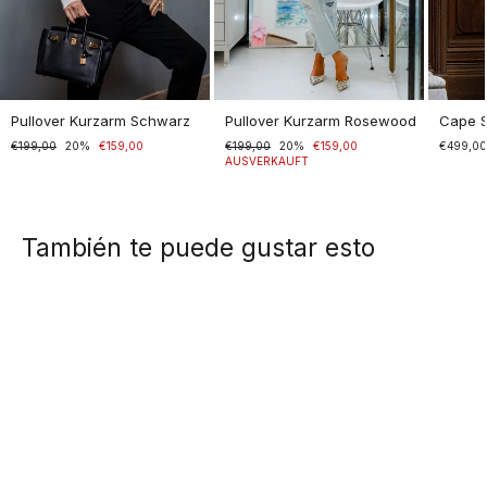
Pullover Kurzarm Schwarz
Pullover Kurzarm Rosewood
Cape 
Normaler
€199,00
Sonderpreis
20%
€159,00
Normaler
€199,00
Sonderpreis
20%
€159,00
€499,0
Preis
Preis
AUSVERKAUFT
También te puede gustar esto