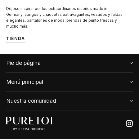
Déjese inspirar por los extraordinarios diseños made in
Germany: abrigos y chaquetas extravagantes, vestidos y faldas
elegantes, pantalones de moda, prendas de punto frescas y
mucho más.
TIENDA
Pie de página
Menú principal
Nuestra comunidad
Ins