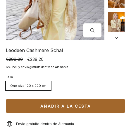
CERRAR
(ESC)
Leodeen Cashmere Schal
€299,00
€239,20
Precio
Precio
normal
especial
IVA incl. y
envío gratuito dentro de Alemania
Talla
One size 120 x 220 cm
AÑADIR A LA CESTA
Envío gratuito dentro de Alemania