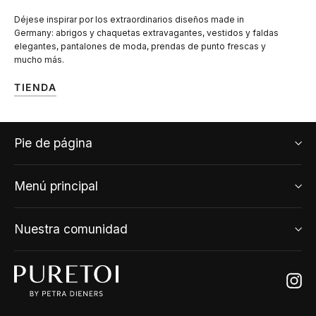
Déjese inspirar por los extraordinarios diseños made in
Germany: abrigos y chaquetas extravagantes, vestidos y faldas
elegantes, pantalones de moda, prendas de punto frescas y
mucho más.
TIENDA
Pie de página
Menú principal
Nuestra comunidad
Ins