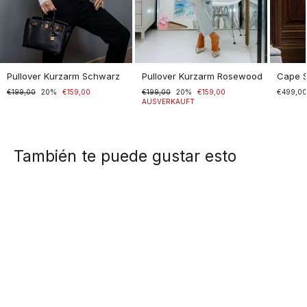
Pullover Kurzarm Schwarz
Pullover Kurzarm Rosewood
Cape 
Normaler
€199,00
Sonderpreis
20%
€159,00
Normaler
€199,00
Sonderpreis
20%
€159,00
€499,0
Preis
Preis
AUSVERKAUFT
También te puede gustar esto