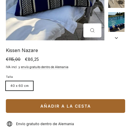
CERRAR
(ESC)
Kissen Nazare
€115,00
€86,25
Precio
Precio
normal
especial
IVA incl. y
envío gratuito dentro de Alemania
Talla
40 x 60 cm
AÑADIR A LA CESTA
Envío gratuito dentro de Alemania