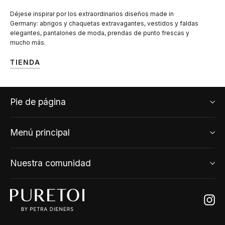
Déjese inspirar por los extraordinarios diseños made in
Germany: abrigos y chaquetas extravagantes, vestidos y faldas
elegantes, pantalones de moda, prendas de punto frescas y
mucho más.
TIENDA
Pie de página
Menú principal
Nuestra comunidad
Ins