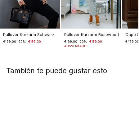
Pullover Kurzarm Schwarz
Pullover Kurzarm Rosewood
Cape 
Normaler
€199,00
Sonderpreis
20%
€159,00
Normaler
€199,00
Sonderpreis
20%
€159,00
€499,0
Preis
Preis
AUSVERKAUFT
También te puede gustar esto