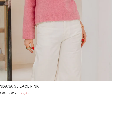
NDANA 55 LACE PINK
maler
9,00
nderpreis
30%
€62,30
is