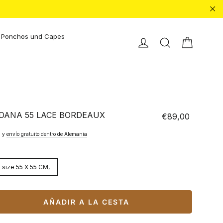
"Ce
Ponchos und Capes
Carrito 
Einloggen
Buscar en
DANA 55 LACE BORDEAUX
€89,00
Precio
normal
. y
envío gratuito dentro de Alemania
 size 55 X 55 CM,
AÑADIR A LA CESTA