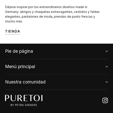
Déjese inspirar por los extraordinarios diseños made in
Germany: abrigos y chaquetas extravagantes, vestidos y faldas
elegantes, pantalones de moda, prendas de punto frescas y
mucho más.
TIENDA
Pie de página
Menú principal
Nuestra comunidad
Ins