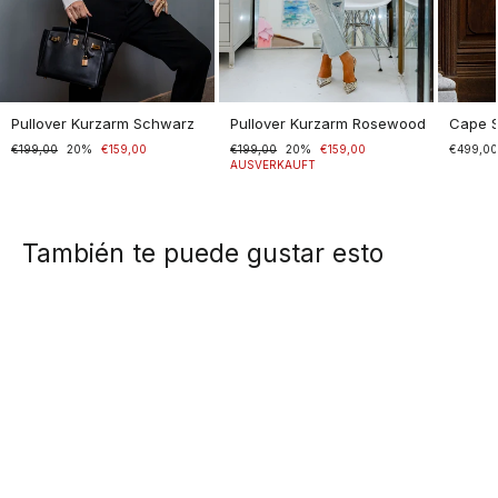
Pullover Kurzarm Schwarz
Pullover Kurzarm Rosewood
Cape 
Normaler
€199,00
Sonderpreis
20%
€159,00
Normaler
€199,00
Sonderpreis
20%
€159,00
€499,0
Preis
Preis
AUSVERKAUFT
También te puede gustar esto