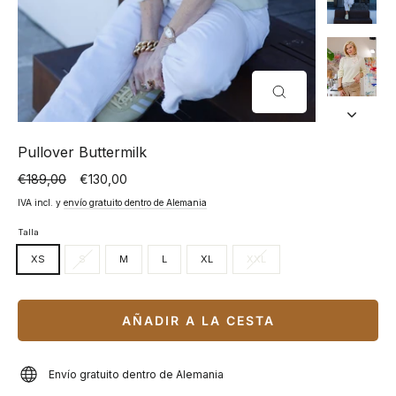
CERRAR
(ESC)
Pullover Buttermilk
€189,00
€130,00
Precio
Precio
normal
especial
IVA incl. y
envío gratuito dentro de Alemania
Talla
XS
S
M
L
XL
XXL
AÑADIR A LA CESTA
Envío gratuito dentro de Alemania