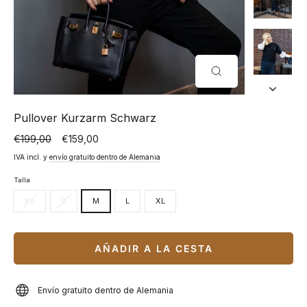
CERRAR
(ESC)
Pullover Kurzarm Schwarz
€199,00
€159,00
Precio
Precio
normal
especial
IVA incl. y
envío gratuito dentro de Alemania
Talla
XS
S
M
L
XL
AÑADIR A LA CESTA
Envío gratuito dentro de Alemania