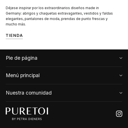
Déjese inspirar por los extraordinarios diseños made in
Germany: abrigos y chaquetas extravagantes, vestidos y faldas
elegantes, pantalones de moda, prendas de punto frescas y
mucho más.
TIENDA
Pie de página
Menú principal
Nuestra comunidad
Ins