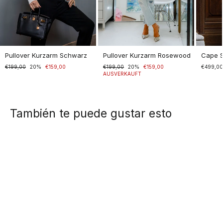
Pullover Kurzarm Schwarz
Pullover Kurzarm Rosewood
Cape 
Normaler
€199,00
Sonderpreis
20%
€159,00
Normaler
€199,00
Sonderpreis
20%
€159,00
€499,0
Preis
Preis
AUSVERKAUFT
También te puede gustar esto