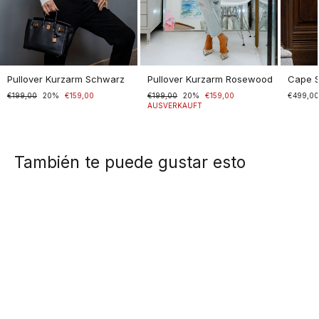
Pullover Kurzarm Schwarz
Pullover Kurzarm Rosewood
Cape 
Normaler
€199,00
Sonderpreis
20%
€159,00
Normaler
€199,00
Sonderpreis
20%
€159,00
€499,0
Preis
Preis
AUSVERKAUFT
También te puede gustar esto