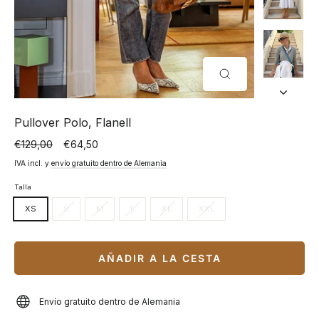
CERRAR
(ESC)
Pullover Polo, Flanell
€129,00
€64,50
Precio
Precio
normal
especial
IVA incl. y
envío gratuito dentro de Alemania
Talla
XS
S
M
L
XL
XXL
AÑADIR A LA CESTA
Envío gratuito dentro de Alemania