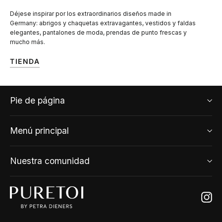
Déjese inspirar por los extraordinarios diseños made in
Germany: abrigos y chaquetas extravagantes, vestidos y faldas
elegantes, pantalones de moda, prendas de punto frescas y
mucho más.
TIENDA
Pie de página
Menú principal
Nuestra comunidad
Ins