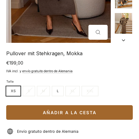
CERRAR
(ESC)
Pullover mit Stehkragen, Mokka
€199,00
Precio
normal
IVA incl. y
envío gratuito dentro de Alemania
Talla
XS
S
M
L
XL
XXL
AÑADIR A LA CESTA
Envío gratuito dentro de Alemania