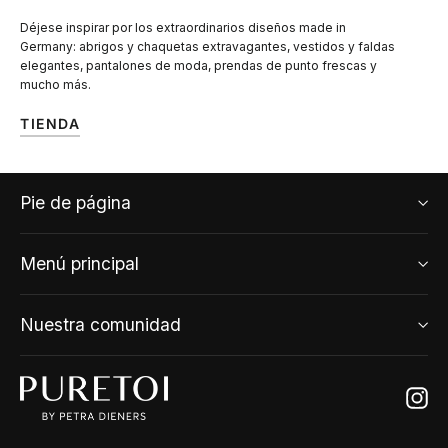
Déjese inspirar por los extraordinarios diseños made in
Germany: abrigos y chaquetas extravagantes, vestidos y faldas
elegantes, pantalones de moda, prendas de punto frescas y
mucho más.
TIENDA
Pie de página
Menú principal
Nuestra comunidad
Ins