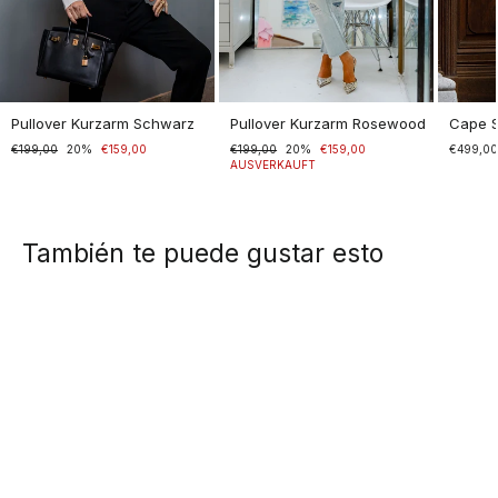
Pullover Kurzarm Schwarz
Pullover Kurzarm Rosewood
Cape 
Normaler
€199,00
Sonderpreis
20%
€159,00
Normaler
€199,00
Sonderpreis
20%
€159,00
€499,0
Preis
Preis
AUSVERKAUFT
También te puede gustar esto