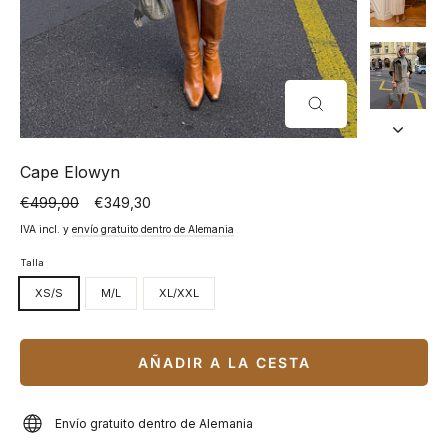
CERRAR
(ESC)
Cape Elowyn
€499,00
€349,30
Precio
Precio
normal
especial
IVA incl. y
envío gratuito dentro de Alemania
Talla
XS/S
M/L
XL/XXL
AÑADIR A LA CESTA
Envío gratuito dentro de Alemania