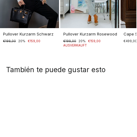
Pullover Kurzarm Schwarz
Pullover Kurzarm Rosewood
Cape 
Normaler
€199,00
Sonderpreis
20%
€159,00
Normaler
€199,00
Sonderpreis
20%
€159,00
€499,0
Preis
Preis
AUSVERKAUFT
También te puede gustar esto