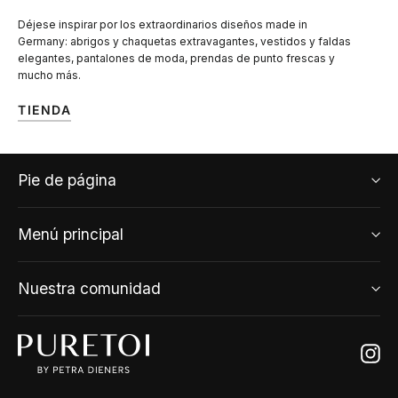
Déjese inspirar por los extraordinarios diseños made in
Germany: abrigos y chaquetas extravagantes, vestidos y faldas
elegantes, pantalones de moda, prendas de punto frescas y
mucho más.
TIENDA
Pie de página
Menú principal
Nuestra comunidad
Ins