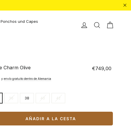
"Ce
Ponchos und Capes
Carrito 
Einloggen
Buscar en
e Charm Olive
€749,00
Precio
normal
. y
envío gratuito dentro de Alemania
36
38
40
42
AÑADIR A LA CESTA