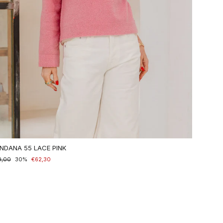
NDANA 55 LACE PINK
maler
9,00
nderpreis
30%
€62,30
is