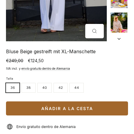
CERRAR
(ESC)
Bluse Beige gestreift mit XL-Manschette
€249,00
€124,50
Precio
Precio
normal
especial
IVA incl. y
envío gratuito dentro de Alemania
Talla
36
38
40
42
44
AÑADIR A LA CESTA
Envío gratuito dentro de Alemania