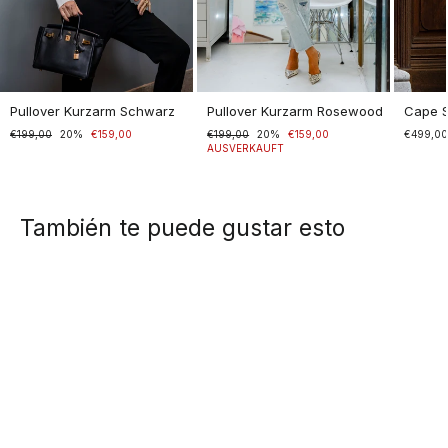
Pullover Kurzarm Schwarz
Pullover Kurzarm Rosewood
Cape 
Normaler
€199,00
Sonderpreis
20%
€159,00
Normaler
€199,00
Sonderpreis
20%
€159,00
€499,0
Preis
Preis
AUSVERKAUFT
También te puede gustar esto