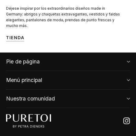
Déjese inspirar por los extraordinarios diseños made in
Germany: abrigos y chaquetas extravagantes, vestidos y faldas
elegantes, pantalones de moda, prendas de punto frescas y
mucho más.
TIENDA
Pie de página
Menú principal
Nuestra comunidad
Ins