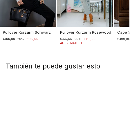
Pullover Kurzarm Schwarz
Pullover Kurzarm Rosewood
Cape 
Normaler
€199,00
Sonderpreis
20%
€159,00
Normaler
€199,00
Sonderpreis
20%
€159,00
€499,0
Preis
Preis
AUSVERKAUFT
También te puede gustar esto