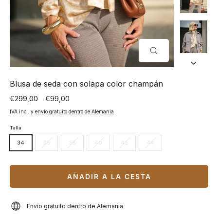
CERRAR
(ESC)
Blusa de seda con solapa color champán
€299,00
€99,00
Precio
Precio
normal
especial
IVA incl. y
envío gratuito dentro de Alemania
Talla
34
36
38
40
42
44
AÑADIR A LA CESTA
Envío gratuito dentro de Alemania