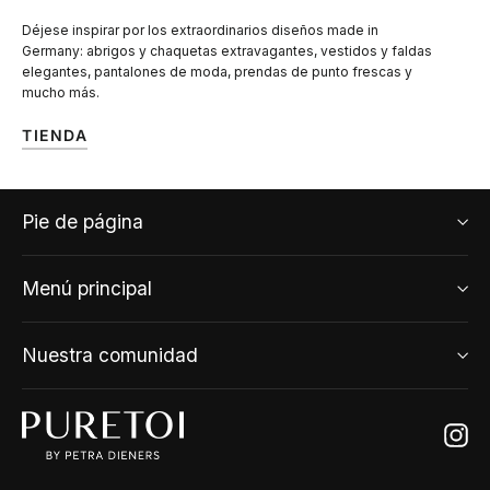
Déjese inspirar por los extraordinarios diseños made in
Germany: abrigos y chaquetas extravagantes, vestidos y faldas
elegantes, pantalones de moda, prendas de punto frescas y
mucho más.
TIENDA
Pie de página
Menú principal
Nuestra comunidad
Ins