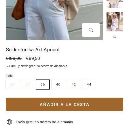
CERRAR
(ESC)
Seidentunika Art Apricot
€199,00
€99,50
Precio
Precio
normal
especial
IVA incl. y
envío gratuito dentro de Alemania
Talla
34
36
38
40
42
44
AÑADIR A LA CESTA
Envío gratuito dentro de Alemania