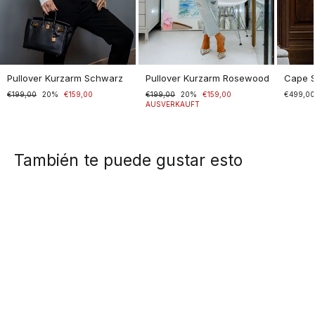
Pullover Kurzarm Schwarz
Pullover Kurzarm Rosewood
Cape 
Normaler
€199,00
Sonderpreis
20%
€159,00
Normaler
€199,00
Sonderpreis
20%
€159,00
€499,0
Preis
Preis
AUSVERKAUFT
También te puede gustar esto