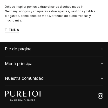
Déjese inspirar por los extraordinarios diseños made in
Germany: abrigos y chaquetas extravagantes, vestidos y faldas
elegantes, pantalones de moda, prendas de punto frescas y
mucho más.
TIENDA
Pie de página
Menú principal
Nuestra comunidad
Ins