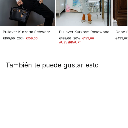
Pullover Kurzarm Schwarz
Pullover Kurzarm Rosewood
Cape 
Normaler
€199,00
Sonderpreis
20%
€159,00
Normaler
€199,00
Sonderpreis
20%
€159,00
€499,0
Preis
Preis
AUSVERKAUFT
También te puede gustar esto