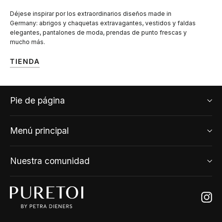
Déjese inspirar por los extraordinarios diseños made in
Germany: abrigos y chaquetas extravagantes, vestidos y faldas
elegantes, pantalones de moda, prendas de punto frescas y
mucho más.
TIENDA
Pie de página
Menú principal
Nuestra comunidad
Ins