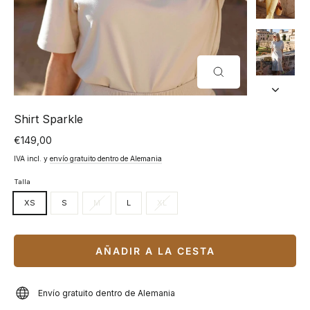
CERRAR
(ESC)
Shirt Sparkle
€149,00
Precio
normal
IVA incl. y
envío gratuito dentro de Alemania
Talla
XS
S
M
L
XL
AÑADIR A LA CESTA
Envío gratuito dentro de Alemania