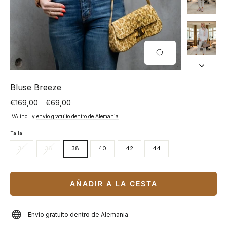
CERRAR
(ESC)
Bluse Breeze
€169,00
€69,00
Precio
Precio
normal
especial
IVA incl. y
envío gratuito dentro de Alemania
Talla
34
36
38
40
42
44
AÑADIR A LA CESTA
Envío gratuito dentro de Alemania