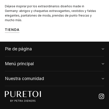
Déjese inspirar por los extraordinarios diseños made in
Germany: abrigos y chaquetas extravagantes, vestidos y faldas
elegantes, pantalones de moda, prendas de punto frescas y
mucho más.
TIENDA
Pie de página
Menú principal
Nuestra comunidad
Ins