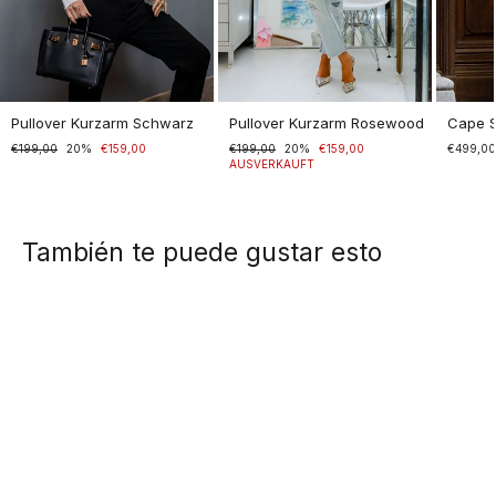
Pullover Kurzarm Schwarz
Pullover Kurzarm Rosewood
Cape 
Normaler
€199,00
Sonderpreis
20%
€159,00
Normaler
€199,00
Sonderpreis
20%
€159,00
€499,0
Preis
Preis
AUSVERKAUFT
También te puede gustar esto