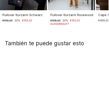
Pullover Kurzarm Schwarz
Pullover Kurzarm Rosewood
Cape 
Normaler
€199,00
Sonderpreis
20%
€159,00
Normaler
€199,00
Sonderpreis
20%
€159,00
€499,0
Preis
Preis
AUSVERKAUFT
También te puede gustar esto