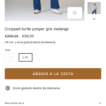
CERRAR
(ESC)
Cropped turtle jumper gris melange
€299,00
€99,00
Precio
Precio
normal
especial
IVA incl. y
envío gratuito dentro de Alemania
Talla
S-M
L-XL
AÑADIR A LA CESTA
Envío gratuito dentro de Alemania
Descripción de la