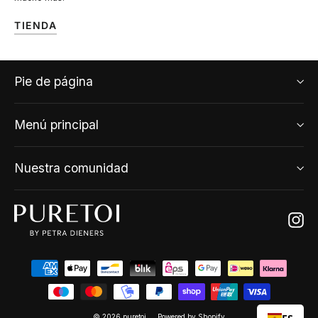
TIENDA
Pie de página
Menú principal
Nuestra comunidad
Ins
© 2026 puretoi
Powered by Shopify