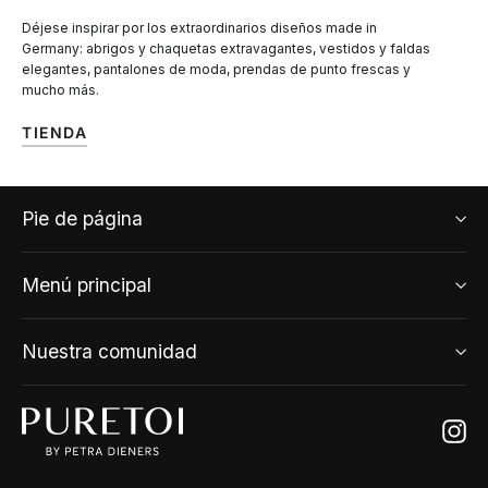
Déjese inspirar por los extraordinarios diseños made in
Germany: abrigos y chaquetas extravagantes, vestidos y faldas
elegantes, pantalones de moda, prendas de punto frescas y
mucho más.
TIENDA
Pie de página
Menú principal
Nuestra comunidad
Ins