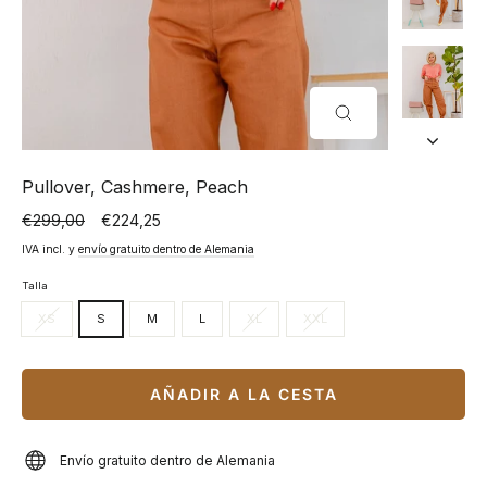
CERRAR
(ESC)
Pullover, Cashmere, Peach
€299,00
€224,25
Precio
Precio
normal
especial
IVA incl. y
envío gratuito dentro de Alemania
Talla
XS
S
M
L
XL
XXL
AÑADIR A LA CESTA
Envío gratuito dentro de Alemania