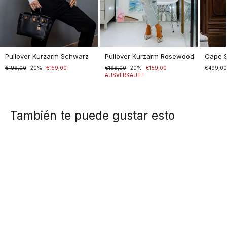
Pullover Kurzarm Schwarz
Pullover Kurzarm Rosewood
Cape 
Normaler
€199,00
Sonderpreis
20%
€159,00
Normaler
€199,00
Sonderpreis
20%
€159,00
€499,0
Preis
Preis
AUSVERKAUFT
También te puede gustar esto