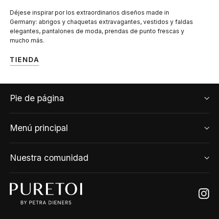
Déjese inspirar por los extraordinarios diseños made in
Germany: abrigos y chaquetas extravagantes, vestidos y faldas
elegantes, pantalones de moda, prendas de punto frescas y
mucho más.
TIENDA
Pie de página
Menú principal
Nuestra comunidad
Ins