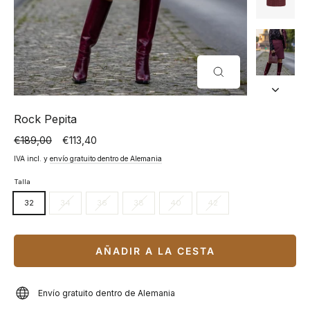
CERRAR
(ESC)
Rock Pepita
€189,00
€113,40
Precio
Precio
normal
especial
IVA incl. y
envío gratuito dentro de Alemania
Talla
32
34
36
38
40
42
AÑADIR A LA CESTA
Envío gratuito dentro de Alemania