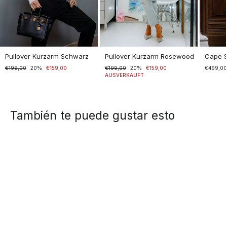
Pullover Kurzarm Schwarz
Pullover Kurzarm Rosewood
Cape 
Normaler
€199,00
Sonderpreis
20%
€159,00
Normaler
€199,00
Sonderpreis
20%
€159,00
€499,0
Preis
Preis
AUSVERKAUFT
También te puede gustar esto