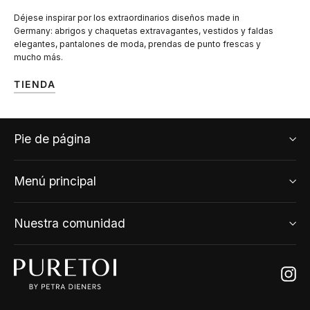
Déjese inspirar por los extraordinarios diseños made in
Germany: abrigos y chaquetas extravagantes, vestidos y faldas
elegantes, pantalones de moda, prendas de punto frescas y
mucho más.
TIENDA
Pie de página
Menú principal
Nuestra comunidad
Ins