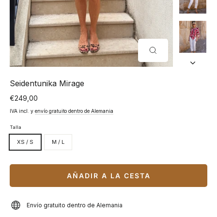
CERRAR
(ESC)
Seidentunika Mirage
€249,00
Precio
normal
IVA incl. y
envío gratuito dentro de Alemania
Talla
XS / S
M / L
AÑADIR A LA CESTA
Envío gratuito dentro de Alemania