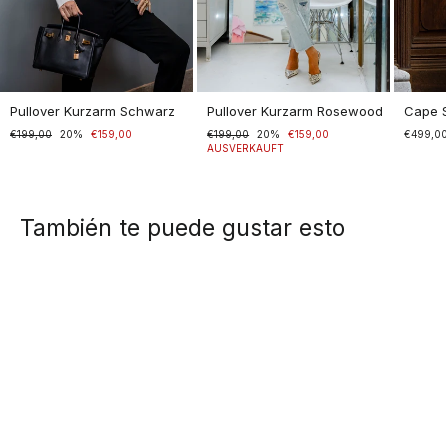
Pullover Kurzarm Schwarz
Pullover Kurzarm Rosewood
Cape 
Normaler
€199,00
Sonderpreis
20%
€159,00
Normaler
€199,00
Sonderpreis
20%
€159,00
€499,0
Preis
Preis
AUSVERKAUFT
También te puede gustar esto