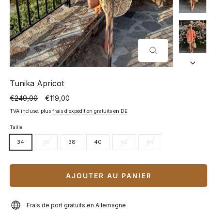
FERMER
(ESC)
Tunika Apricot
€249,00
€119,00
Prix
Prix
normal
spécial
TVA incluse. plus
frais d'expédition gratuits en DE
Taille
34
36
38
40
42
44
AJOUTER AU PANIER
Frais de port gratuits en Allemagne