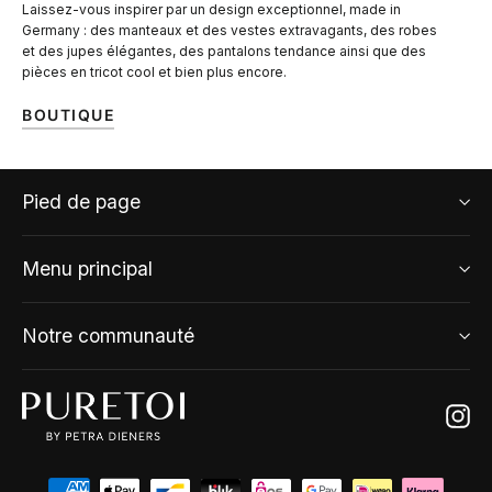
Laissez-vous inspirer par un design exceptionnel, made in
Germany : des manteaux et des vestes extravagants, des robes
et des jupes élégantes, des pantalons tendance ainsi que des
pièces en tricot cool et bien plus encore.
BOUTIQUE
Pied de page
Menu principal
Notre communauté
Ins