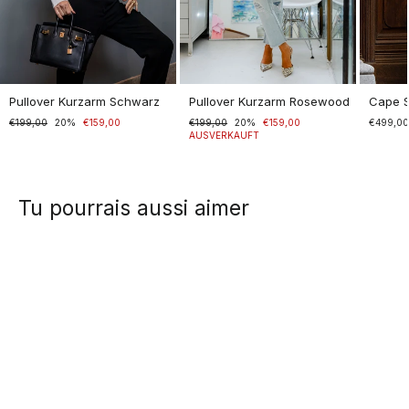
Pullover Kurzarm Schwarz
Pullover Kurzarm Rosewood
Cape 
Normaler
€199,00
Sonderpreis
20%
€159,00
Normaler
€199,00
Sonderpreis
20%
€159,00
€499,0
Preis
Preis
AUSVERKAUFT
Tu pourrais aussi aimer