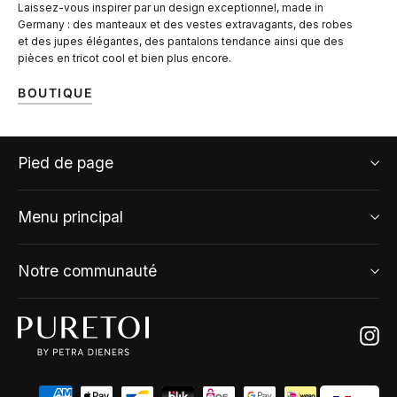
Laissez-vous inspirer par un design exceptionnel, made in
Germany : des manteaux et des vestes extravagants, des robes
et des jupes élégantes, des pantalons tendance ainsi que des
pièces en tricot cool et bien plus encore.
BOUTIQUE
Pied de page
Menu principal
Notre communauté
Ins