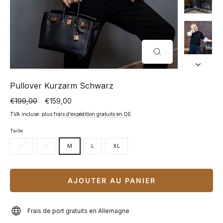
FERMER
(ESC)
Pullover Kurzarm Schwarz
€199,00
€159,00
Prix
Prix
normal
spécial
TVA incluse. plus
frais d'expédition gratuits en DE
Taille
XS
S
M
L
XL
AJOUTER AU PANIER
Frais de port gratuits en Allemagne