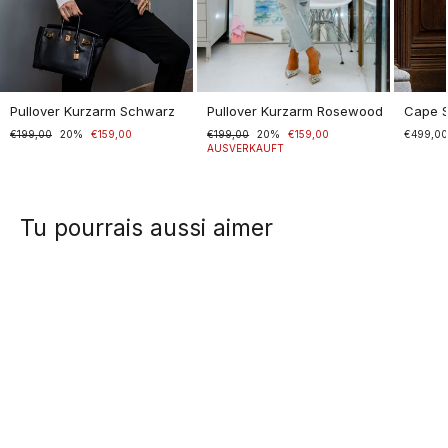
Pullover Kurzarm Schwarz
Pullover Kurzarm Rosewood
Cape 
Normaler
€199,00
Sonderpreis
20%
€159,00
Normaler
€199,00
Sonderpreis
20%
€159,00
€499,0
Preis
Preis
AUSVERKAUFT
Tu pourrais aussi aimer