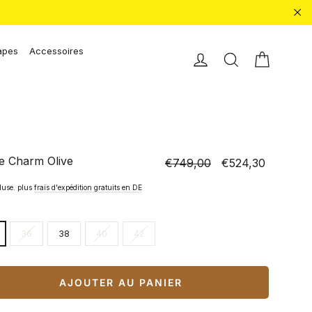
"Fe
apes
Accessoires
Chariot 
Einloggen
Recherche
e Charm Olive
€749,00
€524,30
Prix
Prix
normal
spécial
luse. plus
frais d'expédition gratuits en DE
36
38
40
42
AJOUTER AU PANIER