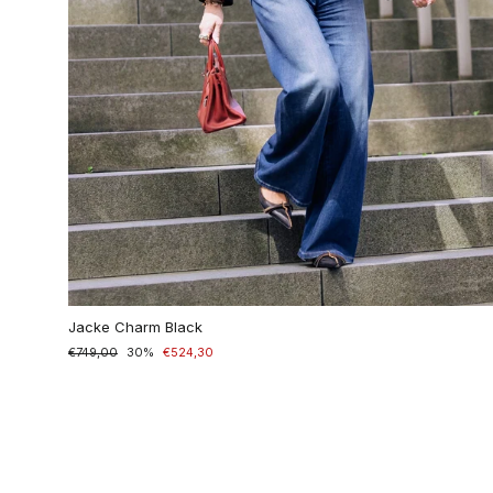
Jacke Charm Black
Normaler
€749,00
Sonderpreis
30%
€524,30
Preis