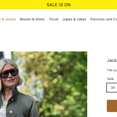
SALE IS ON
 & vestes
Blusen & Shirts
Tricot
Jupes & robes
Ponchos und C
Jack
TVA inc
Taille
34