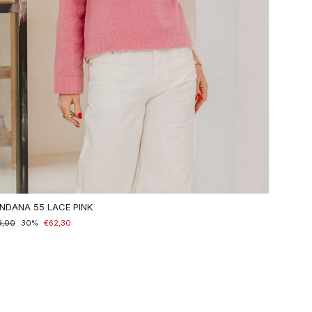
NDANA 55 LACE PINK
maler
9,00
nderpreis
30%
€62,30
is