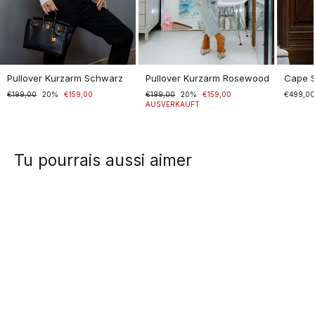
Pullover Kurzarm Schwarz
Pullover Kurzarm Rosewood
Cape 
Normaler
€199,00
Sonderpreis
20%
€159,00
Normaler
€199,00
Sonderpreis
20%
€159,00
€499,0
Preis
Preis
AUSVERKAUFT
Tu pourrais aussi aimer