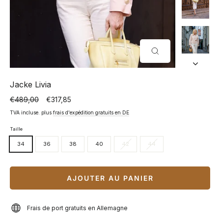
FERMER
(ESC)
Jacke Livia
€489,00
€317,85
Prix
Prix
normal
spécial
TVA incluse. plus
frais d'expédition gratuits en DE
Taille
34
36
38
40
42
44
AJOUTER AU PANIER
Frais de port gratuits en Allemagne