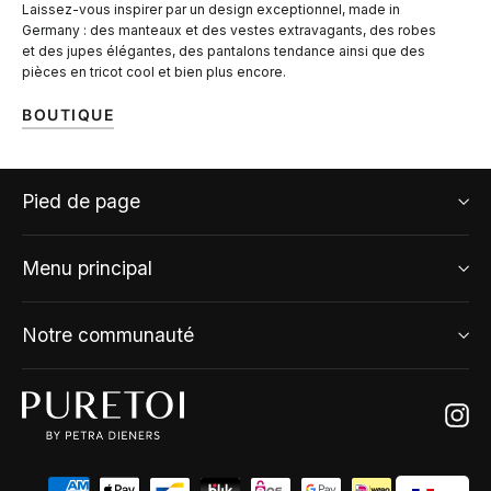
Laissez-vous inspirer par un design exceptionnel, made in
Germany : des manteaux et des vestes extravagants, des robes
et des jupes élégantes, des pantalons tendance ainsi que des
pièces en tricot cool et bien plus encore.
BOUTIQUE
Pied de page
Menu principal
Notre communauté
Ins