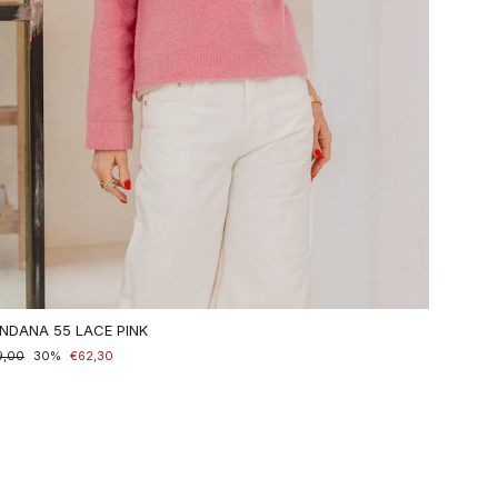
NDANA 55 LACE PINK
maler
9,00
nderpreis
30%
€62,30
is