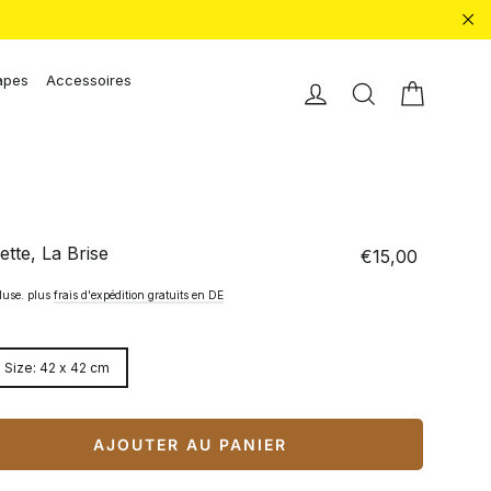
"Fe
apes
Accessoires
Chariot 
Einloggen
Recherche
ette, La Brise
€15,00
Prix
normal
luse. plus
frais d'expédition gratuits en DE
 Size: 42 x 42 cm
AJOUTER AU PANIER