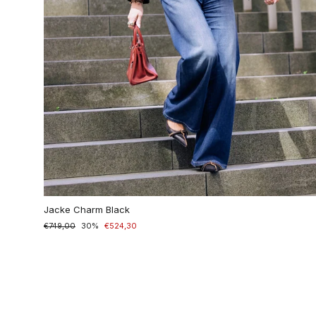
Jacke Charm Black
Normaler
€749,00
Sonderpreis
30%
€524,30
Preis