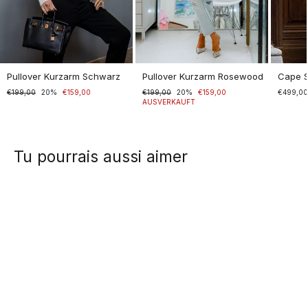
Pullover Kurzarm Schwarz
Pullover Kurzarm Rosewood
Cape 
Normaler
€199,00
Sonderpreis
20%
€159,00
Normaler
€199,00
Sonderpreis
20%
€159,00
€499,0
Preis
Preis
AUSVERKAUFT
Tu pourrais aussi aimer