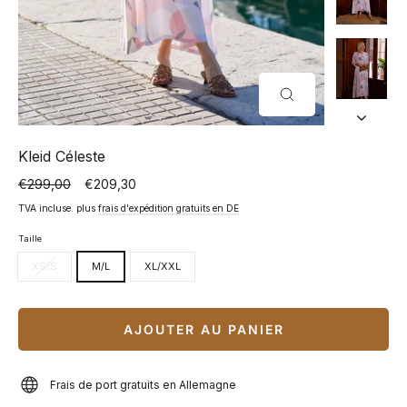
FERMER
(ESC)
Kleid Céleste
€299,00
€209,30
Prix
Prix
normal
spécial
TVA incluse. plus
frais d'expédition gratuits en DE
Taille
XS/S
M/L
XL/XXL
AJOUTER AU PANIER
Frais de port gratuits en Allemagne