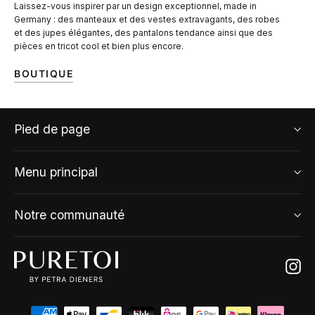
Laissez-vous inspirer par un design exceptionnel, made in
Germany : des manteaux et des vestes extravagants, des robes
et des jupes élégantes, des pantalons tendance ainsi que des
pièces en tricot cool et bien plus encore.
BOUTIQUE
Pied de page
Menu principal
Notre communauté
Ins