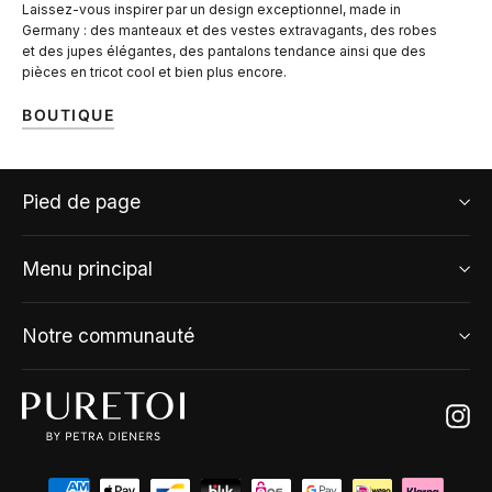
Laissez-vous inspirer par un design exceptionnel, made in
Germany : des manteaux et des vestes extravagants, des robes
et des jupes élégantes, des pantalons tendance ainsi que des
pièces en tricot cool et bien plus encore.
BOUTIQUE
Pied de page
Menu principal
Notre communauté
Ins