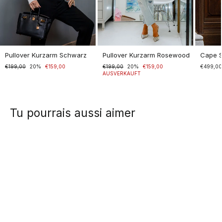
Pullover Kurzarm Schwarz
Pullover Kurzarm Rosewood
Cape 
Normaler
€199,00
Sonderpreis
20%
€159,00
Normaler
€199,00
Sonderpreis
20%
€159,00
€499,0
Preis
Preis
AUSVERKAUFT
Tu pourrais aussi aimer