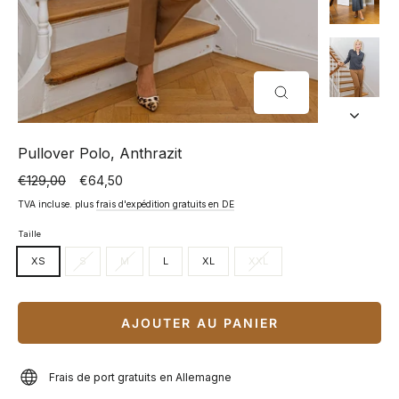
FERMER
(ESC)
Pullover Polo, Anthrazit
€129,00
€64,50
Prix
Prix
normal
spécial
TVA incluse. plus
frais d'expédition gratuits en DE
Taille
XS
S
M
L
XL
XXL
AJOUTER AU PANIER
Frais de port gratuits en Allemagne