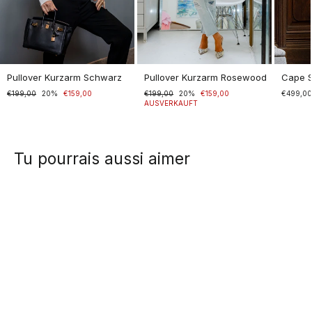
Pullover Kurzarm Schwarz
Pullover Kurzarm Rosewood
Cape 
Normaler
€199,00
Sonderpreis
20%
€159,00
Normaler
€199,00
Sonderpreis
20%
€159,00
€499,0
Preis
Preis
AUSVERKAUFT
Tu pourrais aussi aimer