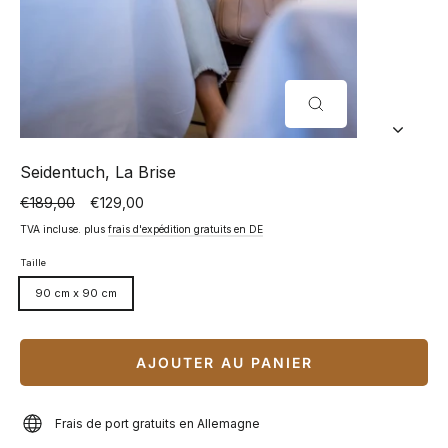
FERMER
(ESC)
Seidentuch, La Brise
€189,00
€129,00
Prix
Prix
normal
spécial
TVA incluse. plus
frais d'expédition gratuits en DE
Taille
90 cm x 90 cm
AJOUTER AU PANIER
Frais de port gratuits en Allemagne