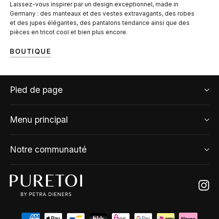
Laissez-vous inspirer par un design exceptionnel, made in
Germany : des manteaux et des vestes extravagants, des robes
et des jupes élégantes, des pantalons tendance ainsi que des
pièces en tricot cool et bien plus encore.
BOUTIQUE
Pied de page
Menu principal
Notre communauté
Ins