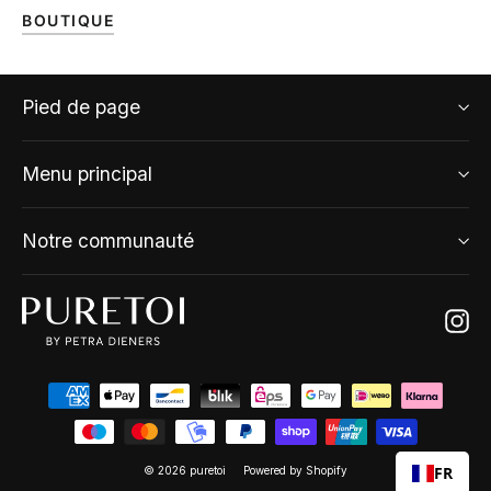
BOUTIQUE
Pied de page
Menu principal
Notre communauté
Ins
FR
© 2026 puretoi
Powered by Shopify