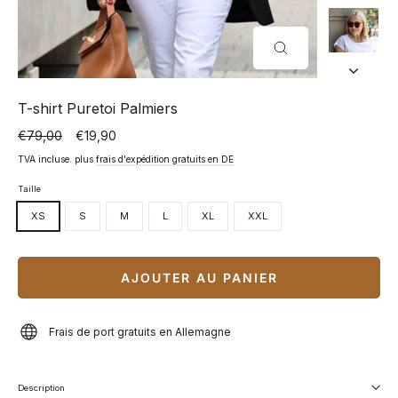
FERMER
(ESC)
T-shirt Puretoi Palmiers
€79,00
€19,90
Prix
Prix
normal
spécial
TVA incluse. plus
frais d'expédition gratuits en DE
Taille
XS
S
M
L
XL
XXL
AJOUTER AU PANIER
Frais de port gratuits en Allemagne
Description