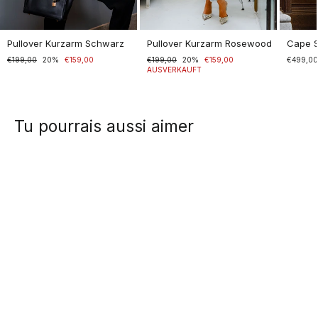
Pullover Kurzarm Schwarz
Pullover Kurzarm Rosewood
Cape 
Normaler
€199,00
Sonderpreis
20%
€159,00
Normaler
€199,00
Sonderpreis
20%
€159,00
€499,0
Preis
Preis
AUSVERKAUFT
Tu pourrais aussi aimer