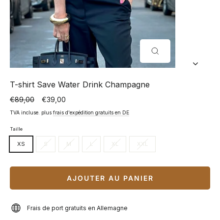
FERMER
(ESC)
T-shirt Save Water Drink Champagne
€89,00
€39,00
Prix
Prix
normal
spécial
TVA incluse. plus
frais d'expédition gratuits en DE
Taille
XS
S
M
L
XL
XXL
AJOUTER AU PANIER
Frais de port gratuits en Allemagne