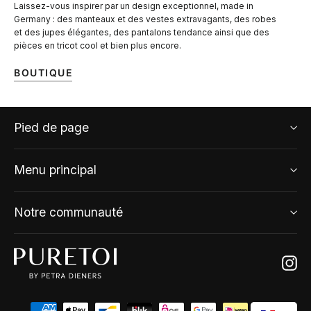
Laissez-vous inspirer par un design exceptionnel, made in
Germany : des manteaux et des vestes extravagants, des robes
et des jupes élégantes, des pantalons tendance ainsi que des
pièces en tricot cool et bien plus encore.
BOUTIQUE
Pied de page
Menu principal
Notre communauté
Ins