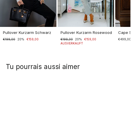
Pullover Kurzarm Schwarz
Pullover Kurzarm Rosewood
Cape 
Normaler
€199,00
Sonderpreis
20%
€159,00
Normaler
€199,00
Sonderpreis
20%
€159,00
€499,0
Preis
Preis
AUSVERKAUFT
Tu pourrais aussi aimer