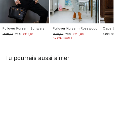
Pullover Kurzarm Schwarz
Pullover Kurzarm Rosewood
Cape 
Normaler
€199,00
Sonderpreis
20%
€159,00
Normaler
€199,00
Sonderpreis
20%
€159,00
€499,0
Preis
Preis
AUSVERKAUFT
Tu pourrais aussi aimer