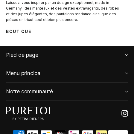
Laissez-vous inspirer par un design exceptionnel, made in
Germany : des manteaux et des vestes extravagants, des robes
et des jupes élégantes, des pantalons tendance ainsi que des
pièces en tricot cool et bien plus encore.
BOUTIQUE
Pied de page
Menu principal
Notre communauté
Ins