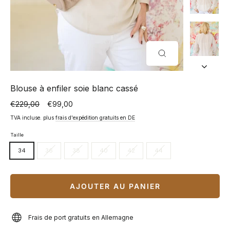
FERMER
(ESC)
Blouse à enfiler soie blanc cassé
€229,00
€99,00
Prix
Prix
normal
spécial
TVA incluse. plus
frais d'expédition gratuits en DE
Taille
34
36
38
40
42
44
AJOUTER AU PANIER
Frais de port gratuits en Allemagne