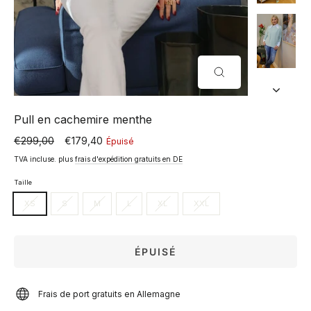
FERMER
(ESC)
Pull en cachemire menthe
€299,00
€179,40
Épuisé
Prix
Prix
normal
spécial
TVA incluse. plus
frais d'expédition gratuits en DE
Taille
XS
S
M
L
XL
XXL
ÉPUISÉ
Frais de port gratuits en Allemagne