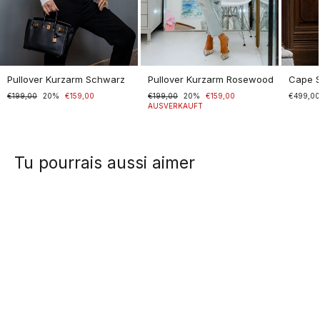
Pullover Kurzarm Schwarz
Pullover Kurzarm Rosewood
Cape 
Normaler
€199,00
Sonderpreis
20%
€159,00
Normaler
€199,00
Sonderpreis
20%
€159,00
€499,0
Preis
Preis
AUSVERKAUFT
Tu pourrais aussi aimer