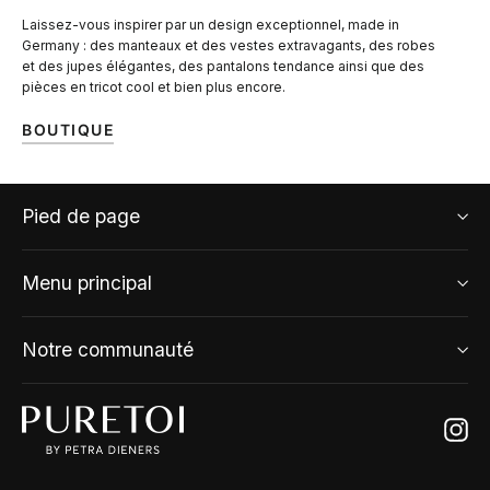
Laissez-vous inspirer par un design exceptionnel, made in
Germany : des manteaux et des vestes extravagants, des robes
et des jupes élégantes, des pantalons tendance ainsi que des
pièces en tricot cool et bien plus encore.
BOUTIQUE
Pied de page
Menu principal
Notre communauté
Ins