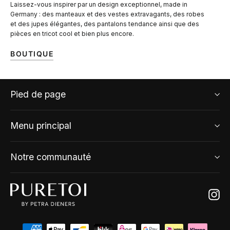
Laissez-vous inspirer par un design exceptionnel, made in
Germany : des manteaux et des vestes extravagants, des robes
et des jupes élégantes, des pantalons tendance ainsi que des
pièces en tricot cool et bien plus encore.
BOUTIQUE
Pied de page
Menu principal
Notre communauté
Ins