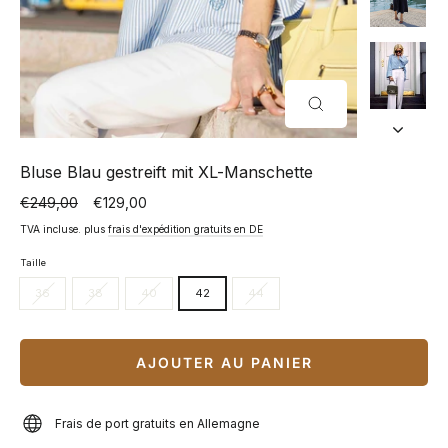
FERMER
(ESC)
Bluse Blau gestreift mit XL-Manschette
€249,00
€129,00
Prix
Prix
normal
spécial
TVA incluse. plus
frais d'expédition gratuits en DE
Taille
36
38
40
42
44
AJOUTER AU PANIER
Frais de port gratuits en Allemagne