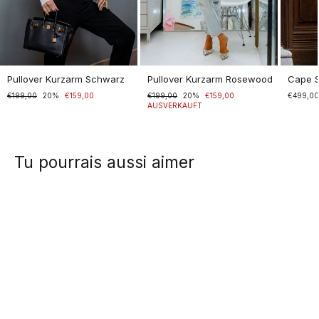
Pullover Kurzarm Schwarz
Pullover Kurzarm Rosewood
Cape 
Normaler
€199,00
Sonderpreis
20%
€159,00
Normaler
€199,00
Sonderpreis
20%
€159,00
€499,0
Preis
Preis
AUSVERKAUFT
Tu pourrais aussi aimer