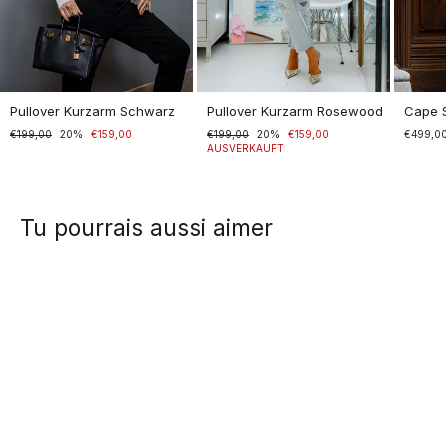
Pullover Kurzarm Schwarz
Pullover Kurzarm Rosewood
Cape 
Normaler
€199,00
Sonderpreis
20%
€159,00
Normaler
€199,00
Sonderpreis
20%
€159,00
€499,0
Preis
Preis
AUSVERKAUFT
Tu pourrais aussi aimer