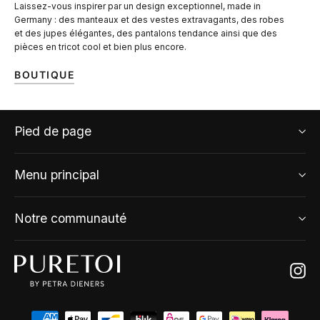
Laissez-vous inspirer par un design exceptionnel, made in
Germany : des manteaux et des vestes extravagants, des robes
et des jupes élégantes, des pantalons tendance ainsi que des
pièces en tricot cool et bien plus encore.
BOUTIQUE
Pied de page
Menu principal
Notre communauté
Ins