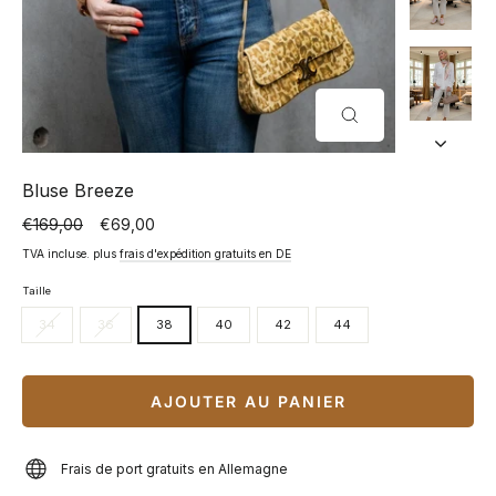
FERMER
(ESC)
Bluse Breeze
€169,00
€69,00
Prix
Prix
normal
spécial
TVA incluse. plus
frais d'expédition gratuits en DE
Taille
34
36
38
40
42
44
AJOUTER AU PANIER
Frais de port gratuits en Allemagne