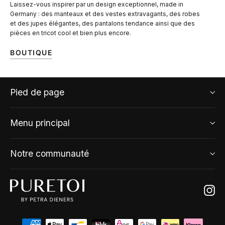
Laissez-vous inspirer par un design exceptionnel, made in
Germany : des manteaux et des vestes extravagants, des robes
et des jupes élégantes, des pantalons tendance ainsi que des
pièces en tricot cool et bien plus encore.
BOUTIQUE
Pied de page
Menu principal
Notre communauté
Ins