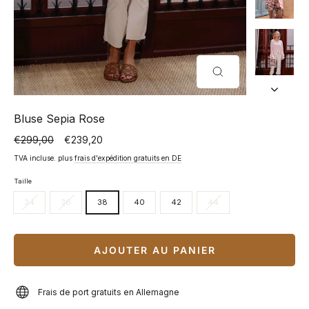
FERMER
(ESC)
Bluse Sepia Rose
€299,00
€239,20
Prix
Prix
normal
spécial
TVA incluse. plus
frais d'expédition gratuits en DE
Taille
34
36
38
40
42
44
AJOUTER AU PANIER
Frais de port gratuits en Allemagne