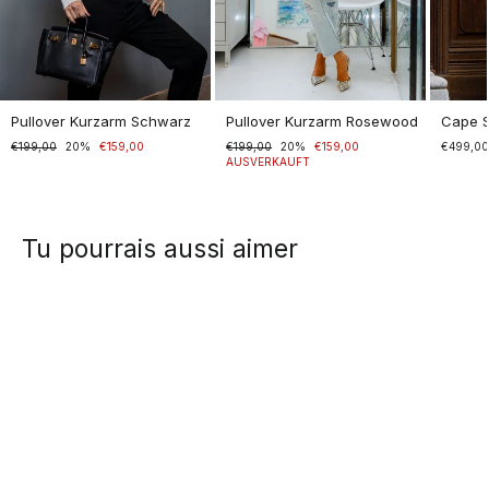
Pullover Kurzarm Schwarz
Pullover Kurzarm Rosewood
Cape 
Normaler
€199,00
Sonderpreis
20%
€159,00
Normaler
€199,00
Sonderpreis
20%
€159,00
€499,0
Preis
Preis
AUSVERKAUFT
Tu pourrais aussi aimer