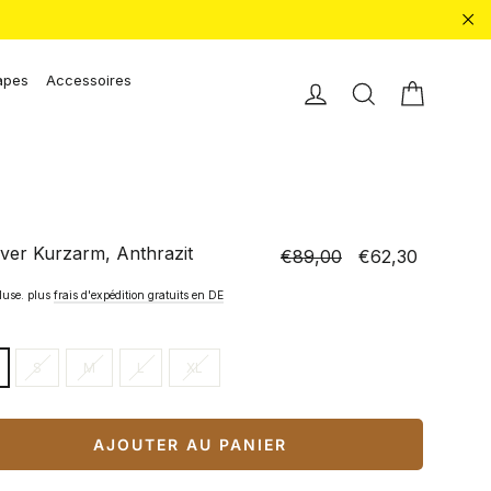
"Fe
apes
Accessoires
Chariot 
Einloggen
Recherche
over Kurzarm, Anthrazit
€89,00
€62,30
Prix
Prix
normal
spécial
luse. plus
frais d'expédition gratuits en DE
S
M
L
XL
AJOUTER AU PANIER