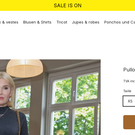
SALE IS ON
 & vestes
Blusen & Shirts
Tricot
Jupes & robes
Ponchos und C
Pull
TVA inc
Taille
XS