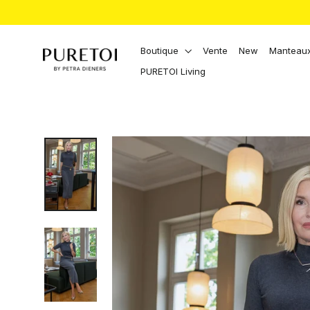
Aller
directement
au
contenu
Boutique
Vente
New
Manteaux
PURETOI Living