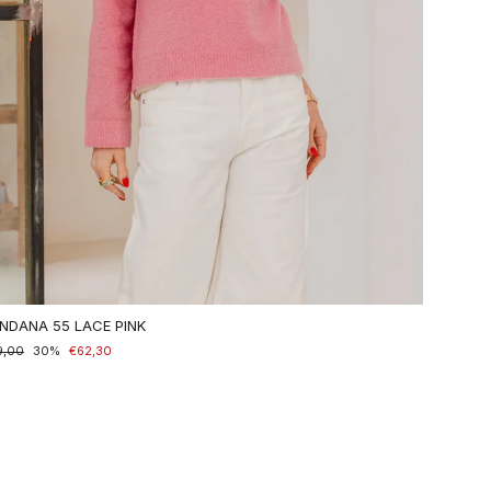
NDANA 55 LACE PINK
maler
9,00
nderpreis
30%
€62,30
is