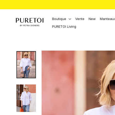
Aller
directement
au
contenu
Boutique
Vente
New
Manteaux
PURETOI Living