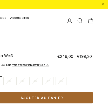
"Fe
apes
Accessoires
Chariot 
Einloggen
Recherche
ka Weiß
€249,00
€199,20
Prix
Prix
normal
spécial
luse. plus
frais d'expédition gratuits en DE
36
38
40
42
44
AJOUTER AU PANIER