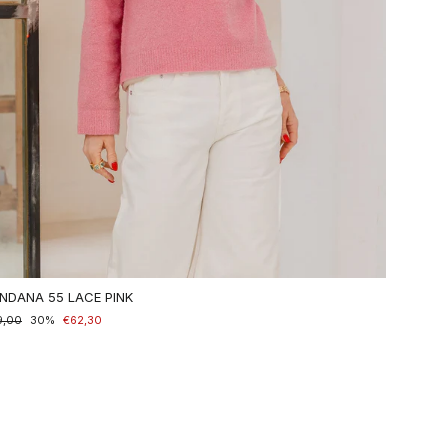
NDANA 55 LACE PINK
maler
9,00
nderpreis
30%
€62,30
is