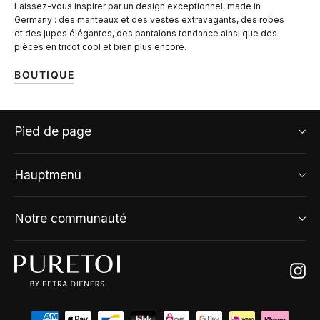
Laissez-vous inspirer par un design exceptionnel, made in
Germany : des manteaux et des vestes extravagants, des robes
et des jupes élégantes, des pantalons tendance ainsi que des
pièces en tricot cool et bien plus encore.
BOUTIQUE
Pied de page
Hauptmenü
Notre communauté
Ins