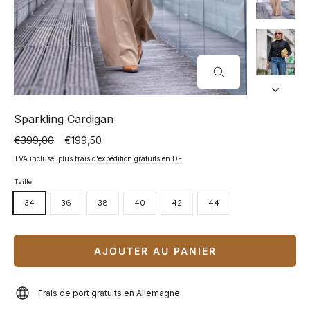
FERMER
(ESC)
Sparkling Cardigan
€399,00
€199,50
Prix
Prix
normal
spécial
TVA incluse. plus
frais d'expédition gratuits en DE
Taille
34
36
38
40
42
44
AJOUTER AU PANIER
Frais de port gratuits en Allemagne