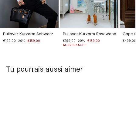
Pullover Kurzarm Schwarz
Pullover Kurzarm Rosewood
Cape 
Normaler
€199,00
Sonderpreis
20%
€159,00
Normaler
€199,00
Sonderpreis
20%
€159,00
€499,0
Preis
Preis
AUSVERKAUFT
Tu pourrais aussi aimer