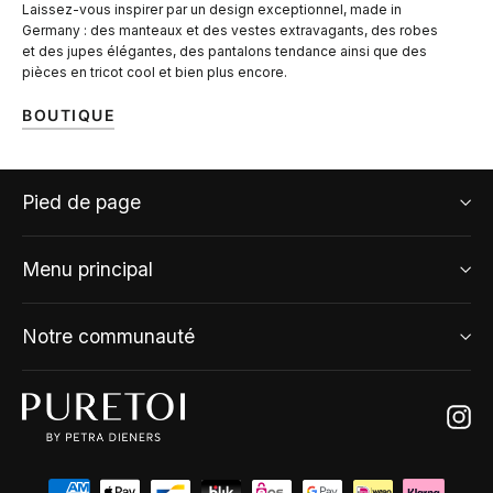
Laissez-vous inspirer par un design exceptionnel, made in
Germany : des manteaux et des vestes extravagants, des robes
et des jupes élégantes, des pantalons tendance ainsi que des
pièces en tricot cool et bien plus encore.
BOUTIQUE
Pied de page
Menu principal
Notre communauté
Ins