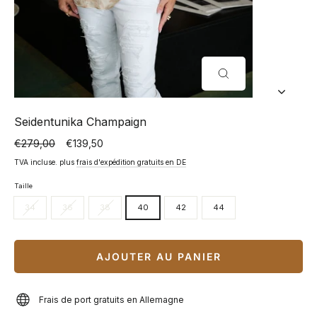
FERMER
(ESC)
Seidentunika Champaign
€279,00
€139,50
Prix
Prix
normal
spécial
TVA incluse. plus
frais d'expédition gratuits en DE
Taille
34
36
38
40
42
44
AJOUTER AU PANIER
Frais de port gratuits en Allemagne