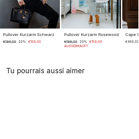
Pullover Kurzarm Schwarz
Pullover Kurzarm Rosewood
Cape 
Normaler
€199,00
Sonderpreis
20%
€159,00
Normaler
€199,00
Sonderpreis
20%
€159,00
€499,0
Preis
Preis
AUSVERKAUFT
Tu pourrais aussi aimer