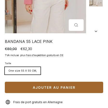
FERMER
(ESC)
BANDANA 55 LACE PINK
€89,00
€62,30
Prix
Prix
normal
spécial
TVA incluse. plus
frais d'expédition gratuits en DE
Taille
One size 55 X 55 CM,
AJOUTER AU PANIER
Frais de port gratuits en Allemagne