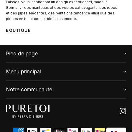
Laissez-vous inspirer par un design exceptionnel, made in
Germany : des manteaux et des vestes extravagants, des robes
et des jupes élégantes, des pantalons tendance ainsi que des
pièces en tricot cool et bien plus encore.
BOUTIQUE
Pied de page
Menu principal
Notre communauté
Ins