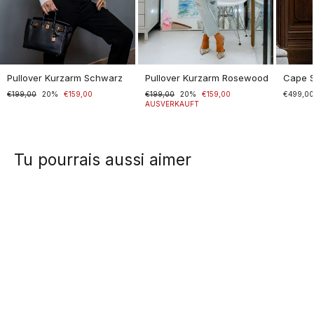
Pullover Kurzarm Schwarz
Pullover Kurzarm Rosewood
Cape 
Normaler
€199,00
Sonderpreis
20%
€159,00
Normaler
€199,00
Sonderpreis
20%
€159,00
€499,0
Preis
Preis
AUSVERKAUFT
Tu pourrais aussi aimer