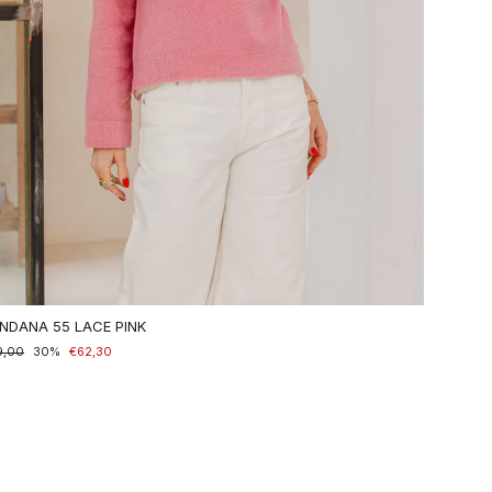
NDANA 55 LACE PINK
maler
9,00
nderpreis
30%
€62,30
is