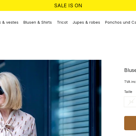
SALE IS ON
 & vestes
Blusen & Shirts
Tricot
Jupes & robes
Ponchos und C
Blus
TVA inc
Taille
34