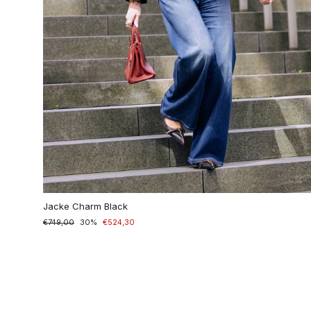
Jacke Charm Black
Normaler
€749,00
Sonderpreis
30%
€524,30
Preis