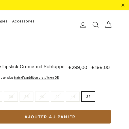
"Fe
apes
Accessoires
Chariot 
Einloggen
Recherche
e Lipstick Creme mit Schluppe
€299,00
€199,00
Prix
Prix
normal
spécial
luse. plus
frais d'expédition gratuits en DE
36
38
40
42
44
32
AJOUTER AU PANIER