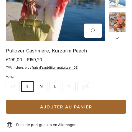
FERMER
(ESC)
Pullover Cashmere, Kurzarm Peach
€199,00
€159,20
Prix
Prix
normal
spécial
TVA incluse. plus
frais d'expédition gratuits en DE
Taille
XS
S
M
L
XL
XXL
AJOUTER AU PANIER
Frais de port gratuits en Allemagne