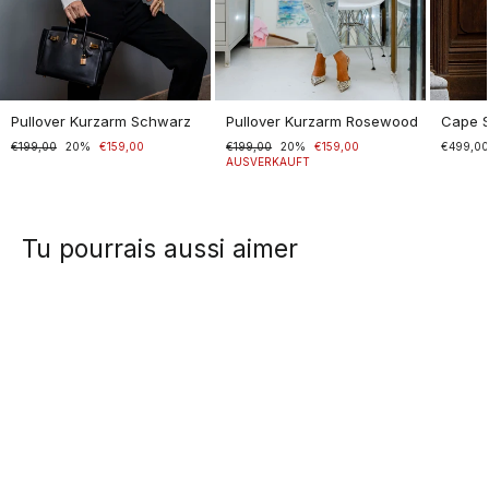
Pullover Kurzarm Schwarz
Pullover Kurzarm Rosewood
Cape 
Normaler
€199,00
Sonderpreis
20%
€159,00
Normaler
€199,00
Sonderpreis
20%
€159,00
€499,0
Preis
Preis
AUSVERKAUFT
Tu pourrais aussi aimer