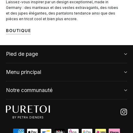
Laissez-vous inspirer par un design exceptionnel, made in
Germany : des manteaux et des vestes extravagants, des robes
et des jupes élégantes, des pantalons tendance ainsi que des
pièces en tricot cool et bien plus encore.
BOUTIQUE
Pied de page
Menu principal
Notre communauté
Ins