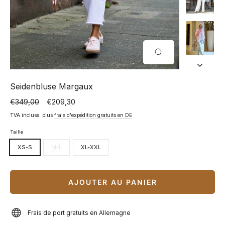
FERMER
(ESC)
Seidenbluse Margaux
€349,00
€209,30
Prix
Prix
normal
spécial
TVA incluse. plus
frais d'expédition gratuits en DE
Taille
XS-S
M-L
XL-XXL
AJOUTER AU PANIER
Frais de port gratuits en Allemagne