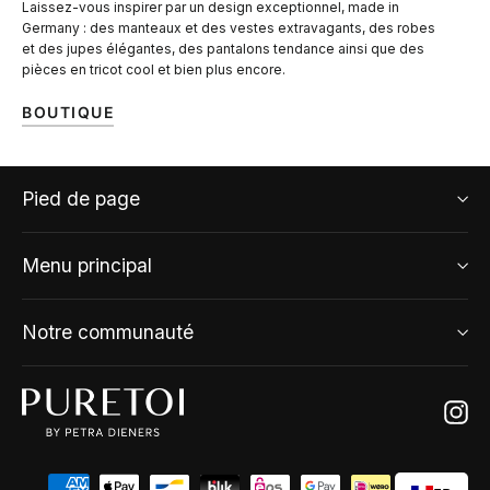
Laissez-vous inspirer par un design exceptionnel, made in
Germany : des manteaux et des vestes extravagants, des robes
et des jupes élégantes, des pantalons tendance ainsi que des
pièces en tricot cool et bien plus encore.
BOUTIQUE
Pied de page
Menu principal
Notre communauté
Ins