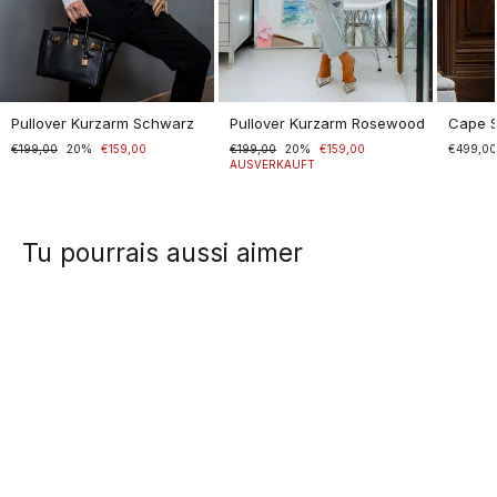
Pullover Kurzarm Schwarz
Pullover Kurzarm Rosewood
Cape 
Normaler
€199,00
Sonderpreis
20%
€159,00
Normaler
€199,00
Sonderpreis
20%
€159,00
€499,0
Preis
Preis
AUSVERKAUFT
Tu pourrais aussi aimer