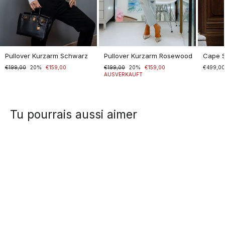
Pullover Kurzarm Schwarz
Pullover Kurzarm Rosewood
Cape 
Normaler
€199,00
Sonderpreis
20%
€159,00
Normaler
€199,00
Sonderpreis
20%
€159,00
€499,0
Preis
Preis
AUSVERKAUFT
Tu pourrais aussi aimer