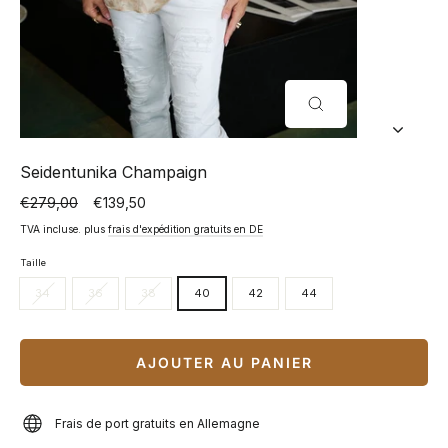
FERMER
(ESC)
Seidentunika Champaign
€279,00
€139,50
Prix
Prix
normal
spécial
TVA incluse. plus
frais d'expédition gratuits en DE
Taille
34
36
38
40
42
44
AJOUTER AU PANIER
Frais de port gratuits en Allemagne