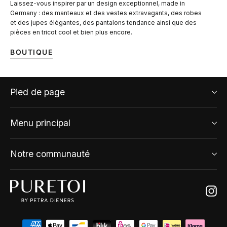
Laissez-vous inspirer par un design exceptionnel, made in
Germany : des manteaux et des vestes extravagants, des robes
et des jupes élégantes, des pantalons tendance ainsi que des
pièces en tricot cool et bien plus encore.
BOUTIQUE
Pied de page
Menu principal
Notre communauté
Ins